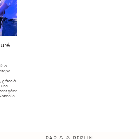
guré
RI a
 étape
A, grâce à
é une
ment gérer
sionnelle
PARIS & BERLIN